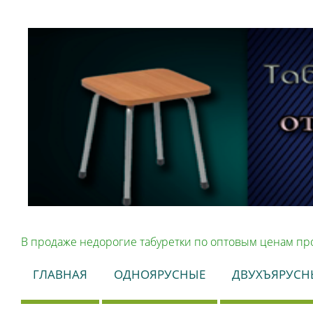
В продаже недорогие табуретки по оптовым ценам про
ГЛАВНАЯ
ОДНОЯРУСНЫЕ
ДВУХЪЯРУСН